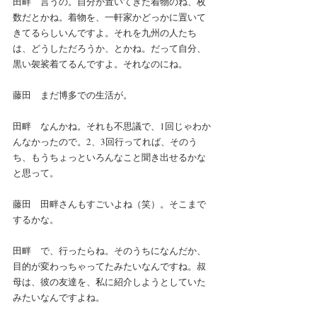
田畔　言うの。自分が置いてきた着物のね、枚
数だとかね。着物を、一軒家かどっかに置いて
きてるらしいんですよ。それを九州の人たち
は、どうしただろうか、とかね。だって自分、
黒い袈裟着てるんですよ。それなのにね。
藤田　まだ博多での生活が。 
田畔　なんかね。それも不思議で、1回じゃわか
んなかったので。2、3回行ってれば、そのう
ち、もうちょっといろんなこと聞き出せるかな
と思って。
藤田　田畔さんもすごいよね（笑）。そこまで
するかな。
田畔　で、行ったらね。そのうちになんだか、
目的が変わっちゃってたみたいなんですね。叔
母は、彼の友達を、私に紹介しようとしていた
みたいなんですよね。