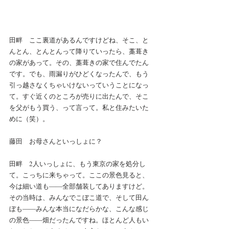
田畔　ここ裏道があるんですけどね、そこ、と
んとん、とんとんって降りていったら、藁葺き
の家があって。その、藁葺きの家で住んでたん
です。でも、雨漏りがひどくなったんで、もう
引っ越さなくちゃいけないっていうことになっ
て。すぐ近くのところが売りに出たんで、そこ
を父がもう買う、って言って。私と住みたいた
めに（笑）。
藤田　お母さんといっしょに？
田畔　2人いっしょに、もう東京の家を処分し
て。こっちに来ちゃって。ここの景色見ると、
今は細い道も――全部舗装してありますけど。
その当時は、みんなでこぼこ道で、そして田ん
ぼも――みんな本当になだらかな、こんな感じ
の景色――畑だったんですね。ほとんど人もい