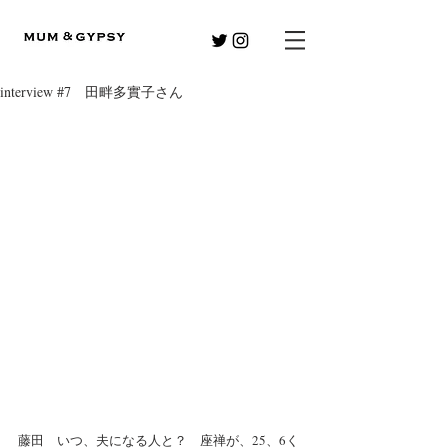
interview #7 田畔多實子さん
藤田　いつ、夫になる人と？　座禅が、25、6く