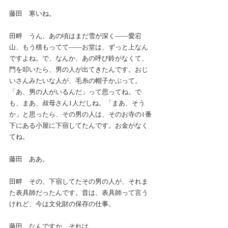
藤田　寒いね。
田畔　うん、あの頃はまだ雪が深く――愛宕
山、もう積もってて――お堂は、ずっと上なん
ですよね。で、なんか、あの呼び鈴がなくて、
門を叩いたら、男の人が出てきたんです。おじ
いさんみたいな人が、毛糸の帽子かぶって。
「あ、男の人がいるんだ」って思ってね。で
も、まあ、叔母さん1人だしね。「まあ、そう
か」と思ったら、その男の人は、そのお寺の1番
下にある小屋に下宿してたんです。お金がなく
てね。
藤田　ああ。
田畔　その、下宿してたその男の人が、それま
た表具師だったんです。昔は、表具師って言う
けれど、今は文化財の保存の仕事。
藤田　なんですか、それは。