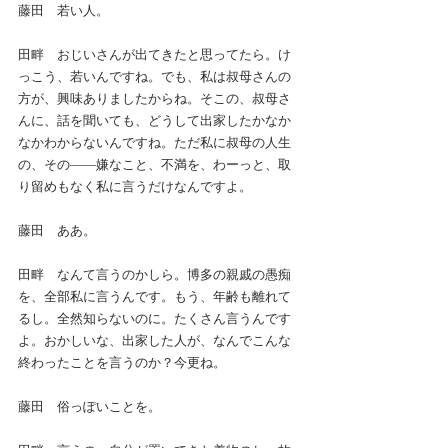
藤田　若い人。
田畔　おじいさんが出てきたと思ってたら。け
っこう、若いんですね。でも、私は叔母さんの
方が、興味ありましたからね。そこの、叔母さ
んに、話を聞いても、どうして出家したかなか
なかわからないんですね。ただ私に叔母の人生
の、その――嫌なこと、不満を、わーっと、取
り留めもなく私に言うだけなんですよ。
藤田　ああ。
田畔　なんて言うのかしら。博多の親戚の愚痴
を、全部私に言うんです。もう、年齢も離れて
るし。全然知らないのに。たくさん言うんです
よ。おかしいな、出家した人が、なんでこんな
終わったことを言うのか？今更ね。
藤田　俗っぽいことを。