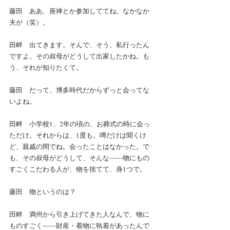
藤田　ああ、座禅とか参加しててね。なかなか
夫が（笑）。
田畔　出てきます。そんで、そう、私行ったん
ですよ。その叔母がどうして出家したかね。も
う、それが知りたくて。
藤田　だって、博多時代だからずっと会ってな
いよね。
田畔　小学校1、2年の頃の、お葬式の時に会っ
ただけ。それからは、1度も。噂だけは聞くけ
ど、親戚の間でね。会ったことはなかった。で
も、その叔母がどうして、そんな――物にもの
すごくこだわる人が、物を捨てて、身1つで。
藤田　物というのは？
田畔　満州から引き上げてきた人なんで、物に
ものすごく――財産・着物に執着があったんで